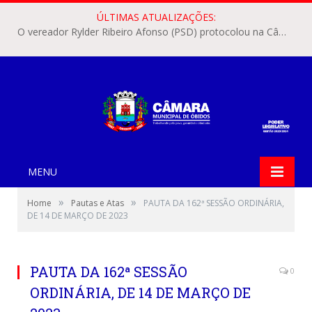
ÚLTIMAS ATUALIZAÇÕES:
O vereador Rylder Ribeiro Afonso (PSD) protocolou na Câmara Municipal de Óbidos o Requerimento nº 346/2026.
MENU
»
»
Home
Pautas e Atas
PAUTA DA 162ª SESSÃO ORDINÁRIA,
DE 14 DE MARÇO DE 2023
PAUTA DA 162ª SESSÃO
0
ORDINÁRIA, DE 14 DE MARÇO DE