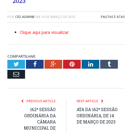
2023
POR
CR2-ADMIN8
EM
14 DE MARÇO DE 2023
PAUTAS E ATAS
Clique aqui para visualizar
COMPARTILHAR:
Twitter
Facebook
Google+
Pinterest
LinkedIn
Tumblr
Email
PREVIOUS ARTICLE
NEXT ARTICLE
162ª SESSÃO
ATA DA 162ª SESSÃO
ORDINÁRIA DA
ORDINÁRIA, DE 14
CÂMARA
DE MARÇO DE 2023
MUNICIPAL DE