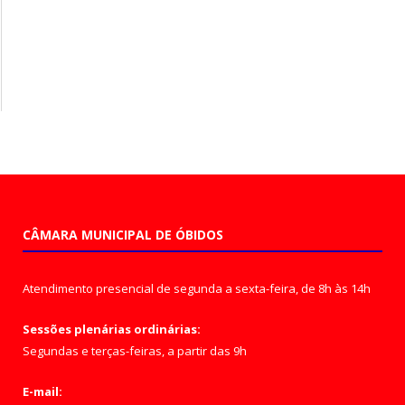
CÂMARA MUNICIPAL DE ÓBIDOS
Atendimento presencial de segunda a sexta-feira, de 8h às 14h
Sessões plenárias ordinárias:
Segundas e terças-feiras, a partir das 9h
E-mail: