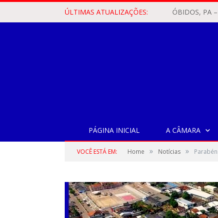
ÚLTIMAS ATUALIZAÇÕES:
PÁGINA INICIAL
A CÂMARA
»
»
VOCÊ ESTÁ EM:
Home
Notícias
Parabéns