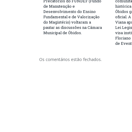
Precatórios do FUNDEF (Fundo
comunitá
de Manutenção e
históric
Desenvolvimento do Ensino
Óbidos g
Fundamental e de Valorização
oficial. 
do Magistério) voltaram a
Viana ap
pautar as discussões na Câmara
Lei Legis
Municipal de Óbidos.
visa inst
Floriano 
de Event
Os comentários estão fechados.