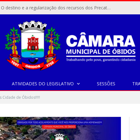
ÓBIDOS, PA – O destino e a regularização dos recursos dos Precatórios do FUNDEF (Fundo de Manutenção e Desenvolvimento do Ensino Fundamental e de Valorização do Magistério) voltaram a pautar as discussões na Câmara Municipal de Óbidos.
ATIVIDADES DO LEGISLATIVO
SESSÕES
TR
 Cidade de Óbidos!!!!!