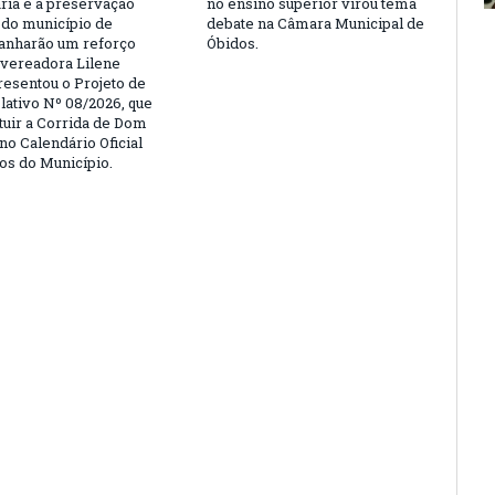
ria e a preservação
no ensino superior virou tema
a do município de
debate na Câmara Municipal de
anharão um reforço
Óbidos.
A vereadora Lilene
resentou o Projeto de
lativo Nº 08/2026, que
ituir a Corrida de Dom
no Calendário Oficial
os do Município.