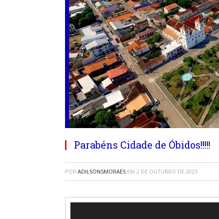
Parabéns Cidade de Óbidos!!!!!
POR
ADILSONSMORAES
EM
2 DE OUTUBRO DE 2023
Tocador
de