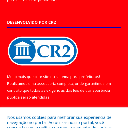
DESENVOLVIDO POR CR2
Muito mais que
criar site
ou
sistema para prefeituras
!
Realizamos uma
assessoria
completa, onde garantimos em
contrato que todas as exigências das
leis de transparência
pública
serão atendidas.
Conheça o
PNTP
e o
Radar da Transparência Pública
Nós usamos cookies para melhorar sua experiência de
navegação no portal. Ao utilizar nosso portal, você
concorda com a política de monitoramento de cookies.