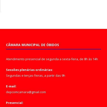
CÂMARA MUNICIPAL DE ÓBIDOS
Atendimento presencial de segunda a sexta-feira, de 8h às 14h
Sessões plenárias ordinárias:
Segundas e terças-feiras, a partir das 9h
E-mail:
depcomcamara@gmail.com
Presencial: