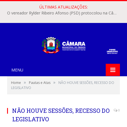
ÚLTIMAS ATUALIZAÇÕES:
O vereador Rylder Ribeiro Afonso (PSD) protocolou na Câmara Municipal de Óbidos o Requerimento nº 346/2026.
MENU
»
»
Home
Pautas e Atas
NÃO HOUVE SESSÕES, RECESSO DO
LEGISLATIVO
NÃO HOUVE SESSÕES, RECESSO DO
0
LEGISLATIVO