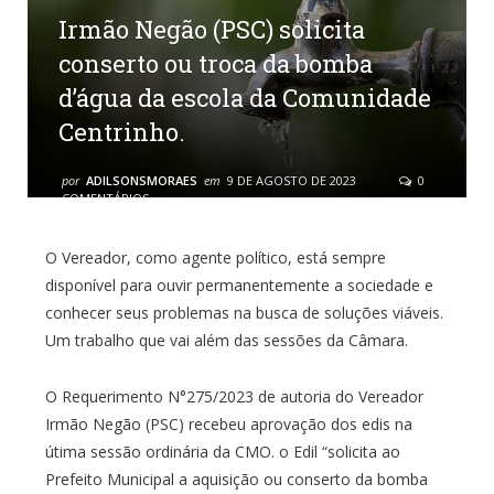
Irmão Negão (PSC) solicita
conserto ou troca da bomba
d’água da escola da Comunidade
Centrinho.
por
ADILSONSMORAES
em
9 DE AGOSTO DE 2023
0
COMENTÁRIOS
O Vereador, como agente político, está sempre
disponível para ouvir permanentemente a sociedade e
conhecer seus problemas na busca de soluções viáveis.
Um trabalho que vai além das sessões da Câmara.
O Requerimento N°275/2023 de autoria do Vereador
Irmão Negão (PSC) recebeu aprovação dos edis na
útima sessão ordinária da CMO. o Edil “solicita ao
Prefeito Municipal a aquisição ou conserto da bomba