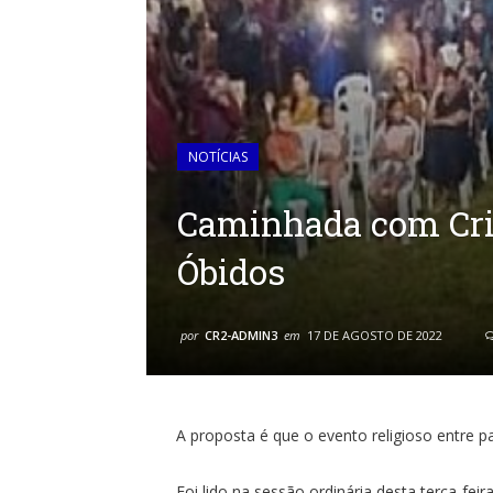
NOTÍCIAS
Caminhada com Cris
Óbidos
por
CR2-ADMIN3
em
17 DE AGOSTO DE 2022
A proposta é que o evento religioso entre pa
Foi lido na sessão ordinária desta terça-feira