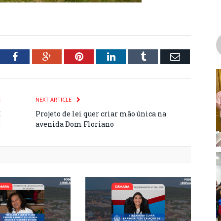
tter
Facebook
Google+
Pinterest
LinkedIn
Tumblr
Email
E
NEXT ARTICLE
E
Projeto de lei quer criar mão única na
2
avenida Dom Floriano