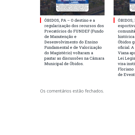
ÓBIDOS, PA – O destino e a
ÓBIDOS, 
regularização dos recursos dos
esportiva
Precatórios do FUNDEF (Fundo
comunitá
de Manutenção e
históric
Desenvolvimento do Ensino
Óbidos g
Fundamental e de Valorização
oficial. 
do Magistério) voltaram a
Viana ap
pautar as discussões na Câmara
Lei Legis
Municipal de Óbidos.
visa inst
Floriano 
de Event
Os comentários estão fechados.