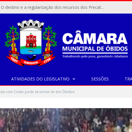
ÓBIDOS, PA – O destino e a regularização dos recursos dos Precatórios do FUNDEF (Fundo de Manutenção e Desenvolvimento do Ensino Fundamental e de Valorização do Magistério) voltaram a pautar as discussões na Câmara Municipal de Óbidos.
ATIVIDADES DO LEGISLATIVO
SESSÕES
TR
da com Cristo pode se tornar lei em Óbidos