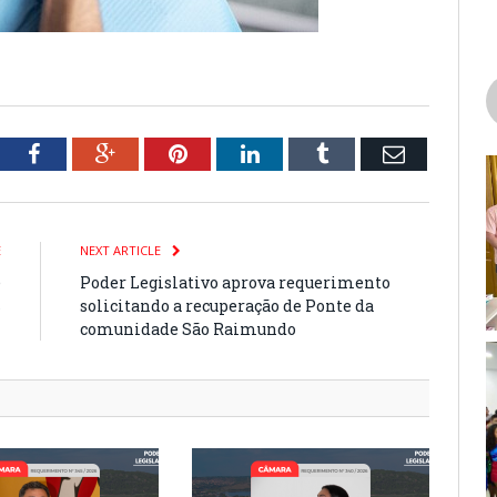
tter
Facebook
Google+
Pinterest
LinkedIn
Tumblr
Email
E
NEXT ARTICLE
e
Poder Legislativo aprova requerimento
s
solicitando a recuperação de Ponte da
comunidade São Raimundo