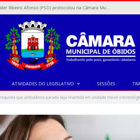
O vereador Rylder Ribeiro Afonso (PSD) protocolou na Câmara Municipal de Óbidos o Requerimento nº 346/2026.
ATIVIDADES DO LEGISLATIVO
SESSÕES
TR
equisita que ambulância parada seja revertida em unidade móvel odontológi