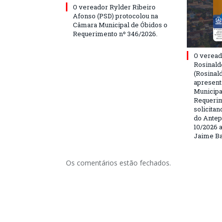
O vereador Rylder Ribeiro
Afonso (PSD) protocolou na
Câmara Municipal de Óbidos o
Requerimento nº 346/2026.
O veread
Rosinald
(Rosinal
apresent
Municipa
Requerim
solicita
do Antep
10/2026 a
Jaime Ba
Os comentários estão fechados.