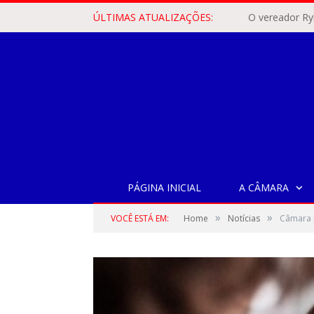
ÚLTIMAS ATUALIZAÇÕES:
PÁGINA INICIAL
A CÂMARA
»
»
VOCÊ ESTÁ EM:
Home
Notícias
Câmara r