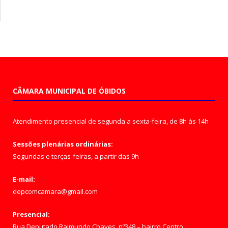
CÂMARA MUNICIPAL DE ÓBIDOS
Atendimento presencial de segunda a sexta-feira, de 8h às 14h
Sessões plenárias ordinárias:
Segundas e terças-feiras, a partir das 9h
E-mail:
depcomcamara@gmail.com
Presencial:
Rua Deputado Raimundo Chaves, nº348 – bairro Centro