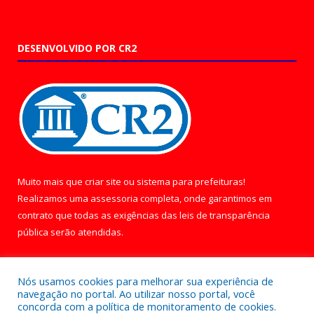
DESENVOLVIDO POR CR2
Muito mais que
criar site
ou
sistema para prefeituras
!
Realizamos uma
assessoria
completa, onde garantimos em
contrato que todas as exigências das
leis de transparência
pública
serão atendidas.
Conheça o
PNTP
e o
Radar da Transparência Pública
Nós usamos cookies para melhorar sua experiência de
navegação no portal. Ao utilizar nosso portal, você
concorda com a política de monitoramento de cookies.