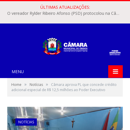
ÚLTIMAS ATUALIZAÇÕES:
O vereador Rylder Ribeiro Afonso (PSD) protocolou na Câmara Municipal de Óbidos o Requerimento nº 346/2026.
MENU
»
»
Home
Notícias
Câmara aprova PL que concede crédito
adicional especial de R$ 12,5 milhões ao Poder Executivo
NOTÍCIAS