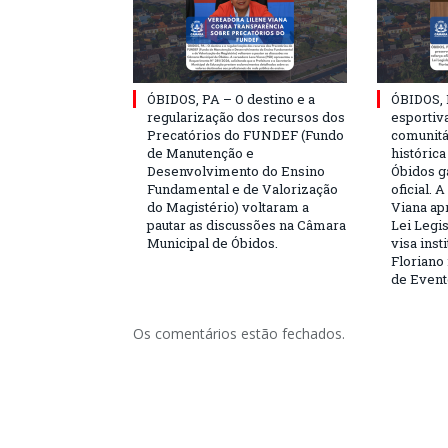
ÓBIDOS, PA – O destino e a
ÓBIDOS, 
regularização dos recursos dos
esportiva
Precatórios do FUNDEF (Fundo
comunitá
de Manutenção e
históric
Desenvolvimento do Ensino
Óbidos g
Fundamental e de Valorização
oficial. 
do Magistério) voltaram a
Viana ap
pautar as discussões na Câmara
Lei Legis
Municipal de Óbidos.
visa inst
Floriano 
de Event
Os comentários estão fechados.