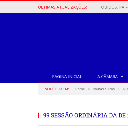
ÚLTIMAS ATUALIZAÇÕES:
PÁGINA INICIAL
A CÂMARA
»
»
VOCÊ ESTÁ EM:
Home
Pautas e Atas
ATA
99 SESSÃO ORDINÁRIA DA DE 