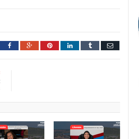
tter
Facebook
Google+
Pinterest
LinkedIn
Tumblr
Email
E
E
2