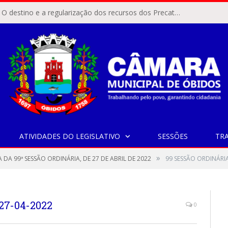
ÓBIDOS, PA – O destino e a regularização dos recursos dos Precatórios do FUNDEF (Fundo de Manutenção e Desenvolvimento do Ensino Fundamental e de Valorização do Magistério) voltaram a pautar as discussões na Câmara Municipal de Óbidos.
ATIVIDADES DO LEGISLATIVO
SESSÕES
TR
»
 DA 99ª SESSÃO ORDINÁRIA, DE 27 DE ABRIL DE 2022
99 SESSÃO ORDINÁRIA
27-04-2022
0