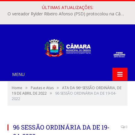
ÚLTIMAS ATUALIZAÇÕES:
O vereador Rylder Ribeiro Afonso (PSD) protocolou na Câmara Municipal de Óbidos o Requerimento nº 346/2026.
MENU
»
»
Home
Pautas e Atas
ATA DA 96ª SESSÃO ORDINÁRIA, DE
»
19 DE ABRIL DE 2022
96 SESSÃO ORDINÁRIA DA DE 19-04-
2022
96 SESSÃO ORDINÁRIA DA DE 19-
0