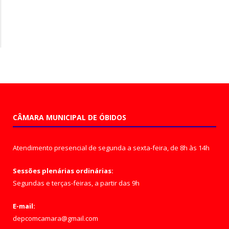
CÂMARA MUNICIPAL DE ÓBIDOS
Atendimento presencial de segunda a sexta-feira, de 8h às 14h
Sessões plenárias ordinárias:
Segundas e terças-feiras, a partir das 9h
E-mail:
depcomcamara@gmail.com