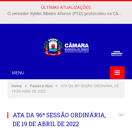
ÚLTIMAS ATUALIZAÇÕES:
O vereador Rylder Ribeiro Afonso (PSD) protocolou na Câmara Municipal de Óbidos o Requerimento nº 346/2026.
MENU
»
»
Home
Pautas e Atas
ATA DA 96ª SESSÃO ORDINÁRIA, DE
19 DE ABRIL DE 2022
ATA DA 96ª SESSÃO ORDINÁRIA,
0
DE 19 DE ABRIL DE 2022