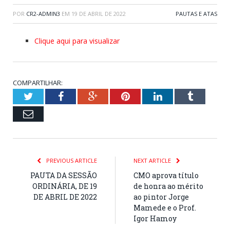
POR
CR2-ADMIN3
EM
19 DE ABRIL DE 2022
PAUTAS E ATAS
Clique aqui para visualizar
COMPARTILHAR:
Twitter
Facebook
Google+
Pinterest
LinkedIn
Tumblr
Email
PREVIOUS ARTICLE
NEXT ARTICLE
PAUTA DA SESSÃO
CMO aprova título
ORDINÁRIA, DE 19
de honra ao mérito
DE ABRIL DE 2022
ao pintor Jorge
Mamede e o Prof.
Igor Hamoy