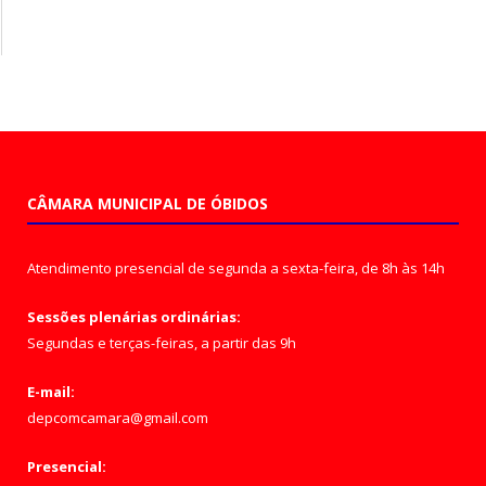
CÂMARA MUNICIPAL DE ÓBIDOS
Atendimento presencial de segunda a sexta-feira, de 8h às 14h
Sessões plenárias ordinárias:
Segundas e terças-feiras, a partir das 9h
E-mail:
depcomcamara@gmail.com
Presencial: