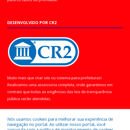
DESENVOLVIDO POR CR2
Muito mais que
criar site
ou
sistema para prefeituras
!
Realizamos uma
assessoria
completa, onde garantimos em
contrato que todas as exigências das
leis de transparência
pública
serão atendidas.
Conheça o
PNTP
e o
Radar da Transparência Pública
Nós usamos cookies para melhorar sua experiência de
navegação no portal. Ao utilizar nosso portal, você
concorda com a política de monitoramento de cookies.