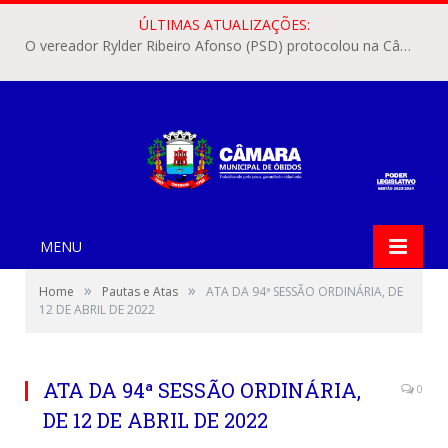
ÚLTIMAS ATUALIZAÇÕES:
O vereador Rylder Ribeiro Afonso (PSD) protocolou na Câmara Municipal de Óbidos o Requerimento nº 346/2026.
MENU
»
»
Home
Pautas e Atas
ATA DA 94ª SESSÃO ORDINÁRIA, DE
12 DE ABRIL DE 2022
ATA DA 94ª SESSÃO ORDINÁRIA,
0
DE 12 DE ABRIL DE 2022