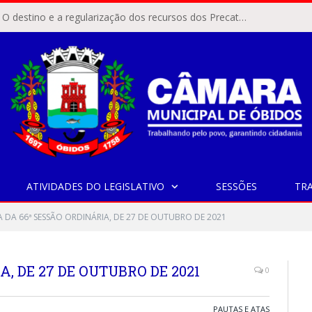
ÓBIDOS, PA – O destino e a regularização dos recursos dos Precatórios do FUNDEF (Fundo de Manutenção e Desenvolvimento do Ensino Fundamental e de Valorização do Magistério) voltaram a pautar as discussões na Câmara Municipal de Óbidos.
ATIVIDADES DO LEGISLATIVO
SESSÕES
TR
A DA 66ª SESSÃO ORDINÁRIA, DE 27 DE OUTUBRO DE 2021
A, DE 27 DE OUTUBRO DE 2021
0
PAUTAS E ATAS