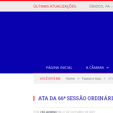
ÚLTIMAS ATUALIZAÇÕES:
PÁGINA INICIAL
A CÂMARA
»
»
VOCÊ ESTÁ EM:
Home
Pautas e Atas
AT
ATA DA 66ª SESSÃO ORDINÁRI
POR
CR2-ADMIN3
EM
27 DE OUTUBRO DE 2021