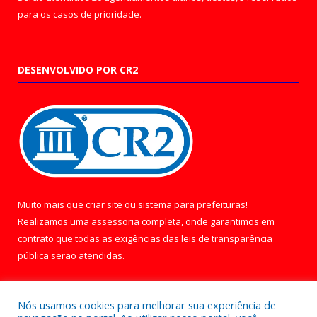
para os casos de prioridade.
DESENVOLVIDO POR CR2
Muito mais que
criar site
ou
sistema para prefeituras
!
Realizamos uma
assessoria
completa, onde garantimos em
contrato que todas as exigências das
leis de transparência
pública
serão atendidas.
Conheça o
PNTP
e o
Radar da Transparência Pública
Nós usamos cookies para melhorar sua experiência de