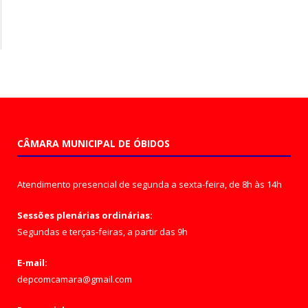
CÂMARA MUNICIPAL DE ÓBIDOS
Atendimento presencial de segunda a sexta-feira, de 8h às 14h
Sessões plenárias ordinárias:
Segundas e terças-feiras, a partir das 9h
E-mail:
depcomcamara@gmail.com