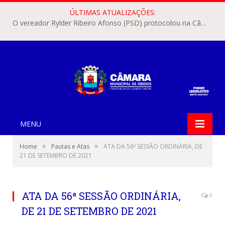
ÚLTIMAS ATUALIZAÇÕES:
O vereador Rylder Ribeiro Afonso (PSD) protocolou na Câmara Municipal de Óbidos o Requerimento nº 346/2026.
MENU
»
»
Home
Pautas e Atas
ATA DA 56ª SESSÃO ORDINÁRIA, DE
21 DE SETEMBRO DE 2021
ATA DA 56ª SESSÃO ORDINÁRIA,
0
DE 21 DE SETEMBRO DE 2021