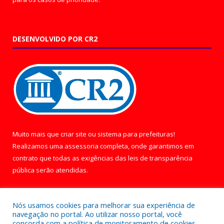
DESENVOLVIDO POR CR2
Muito mais que
criar site
ou
sistema para prefeituras
!
Realizamos uma
assessoria
completa, onde garantimos em
contrato que todas as exigências das
leis de transparência
pública
serão atendidas.
Conheça o
PNTP
e o
Radar da Transparência Pública
Nós usamos cookies para melhorar sua experiência de
navegação no portal. Ao utilizar nosso portal, você
concorda com a política de monitoramento de cookies.