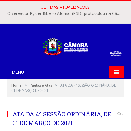
ÚLTIMAS ATUALIZAÇÕES:
O vereador Rylder Ribeiro Afonso (PSD) protocolou na Câmara Municipal de Óbidos o Requerimento nº 346/2026.
MENU
»
»
Home
Pautas e Atas
ATA DA 4ª SESSÃO ORDINÁRIA, DE
01 DE MARÇO DE 2021
ATA DA 4ª SESSÃO ORDINÁRIA, DE
0
01 DE MARÇO DE 2021