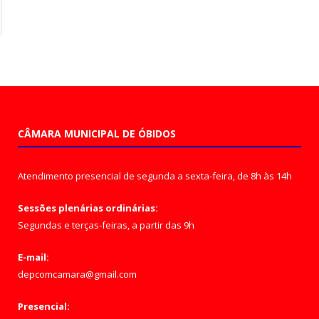
CÂMARA MUNICIPAL DE ÓBIDOS
Atendimento presencial de segunda a sexta-feira, de 8h às 14h
Sessões plenárias ordinárias:
Segundas e terças-feiras, a partir das 9h
E-mail:
depcomcamara@gmail.com
Presencial: