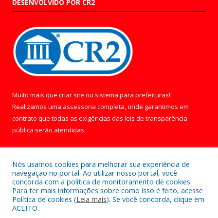
DESENVOLVIDO POR CR2
Muito mais que
criar site
ou
sistema para prefeituras
!
Realizamos uma
assessoria
completa, onde garantimos em
contrato que todas as exigências das
leis de transparência
pública
serão atendidas.
Conheça o
PNTP
e o
Radar da Transparência Pública
Nós usamos cookies para melhorar sua experiência de
navegação no portal. Ao utilizar nosso portal, você
concorda com a política de monitoramento de cookies.
Para ter mais informações sobre como isso é feito, acesse
Política de cookies (
Leia mais
). Se você concorda, clique em
Todos os direitos reservados a Câmara Municipal de Óbidos.
ACEITO.