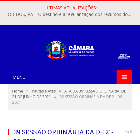
ÚLTIMAS ATUALIZAÇÕES:
ÓBIDOS, PA – O destino e a regularização dos recursos dos Precatórios do FUNDEF (Fundo de Manutenção e Desenvolvimento do Ensino Fundamental e de Valorização do Magistério) voltaram a pautar as discussões na Câmara Municipal de Óbidos.
MENU
»
»
Home
Pautas e Atas
ATA DA 39ª SESSÃO ORDINÁRIA, DE
»
21 DE JUNHO DE 2021
39 SESSÃO ORDINÁRIA DA DE 21-06-
2021
39 SESSÃO ORDINÁRIA DA DE 21-
0