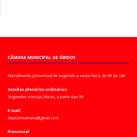
CÂMARA MUNICIPAL DE ÓBIDOS
Atendimento presencial de segunda a sexta-feira, de 8h às 14h
Sessões plenárias ordinárias:
Segundas e terças-feiras, a partir das 9h
E-mail:
depcomcamara@gmail.com
Presencial: