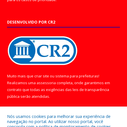
DESENVOLVIDO POR CR2
Muito mais que
criar site
ou
sistema para prefeituras
!
Realizamos uma
assessoria
completa, onde garantimos em
contrato que todas as exigências das
leis de transparência
pública
serão atendidas.
Conheça o
PNTP
e o
Radar da Transparência Pública
Nós usamos cookies para melhorar sua experiência de
navegação no portal. Ao utilizar nosso portal, você
concorda com a política de monitoramento de cookies.