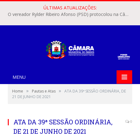
ÚLTIMAS ATUALIZAÇÕES:
O vereador Rylder Ribeiro Afonso (PSD) protocolou na Câmara Municipal de Óbidos o Requerimento nº 346/2026.
MENU
»
»
Home
Pautas e Atas
ATA DA 39ª SESSÃO ORDINÁRIA, DE
21 DE JUNHO DE 2021
ATA DA 39ª SESSÃO ORDINÁRIA,
0
DE 21 DE JUNHO DE 2021