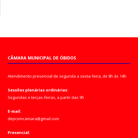
CÂMARA MUNICIPAL DE ÓBIDOS
Atendimento presencial de segunda a sexta-feira, de 8h às 14h
Sessões plenárias ordinárias:
Segundas e terças-feiras, a partir das 9h
E-mail:
depcomcamara@gmail.com
Presencial: