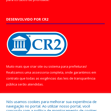
DESENVOLVIDO POR CR2
Muito mais que
criar site
ou
sistema para prefeituras
!
Realizamos uma
assessoria
completa, onde garantimos em
contrato que todas as exigências das
leis de transparência
pública
serão atendidas.
Conheça o
PNTP
e o
Radar da Transparência Pública
Nós usamos cookies para melhorar sua experiência de
navegação no portal. Ao utilizar nosso portal, você
concorda com a política de monitoramento de cookies.