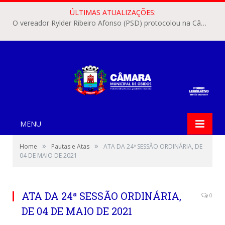
ÚLTIMAS ATUALIZAÇÕES:
O vereador Rylder Ribeiro Afonso (PSD) protocolou na Câmara Municipal de Óbidos o Requerimento nº 346/2026.
MENU
»
»
Home
Pautas e Atas
ATA DA 24ª SESSÃO ORDINÁRIA, DE
04 DE MAIO DE 2021
ATA DA 24ª SESSÃO ORDINÁRIA,
0
DE 04 DE MAIO DE 2021