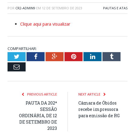
POR
CR2-ADMIN9
EM
12 DE SETEMBRO DE 2023
PAUTAS E ATAS
Clique aqui para visualizar
COMPARTILHAR:
Twitter
Facebook
Google+
Pinterest
LinkedIn
Tumblr
Email
PREVIOUS ARTICLE
NEXT ARTICLE
PAUTA DA 202ª
Câmara de Óbidos
SESSÃO
recebe impressora
ORDINÁRIA, DE 12
para emissão de RG
DE SETEMBRO DE
2023