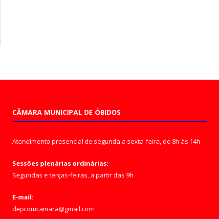
CÂMARA MUNICIPAL DE ÓBIDOS
Atendimento presencial de segunda a sexta-feira, de 8h às 14h
Sessões plenárias ordinárias:
Segundas e terças-feiras, a partir das 9h
E-mail:
depcomcamara@gmail.com