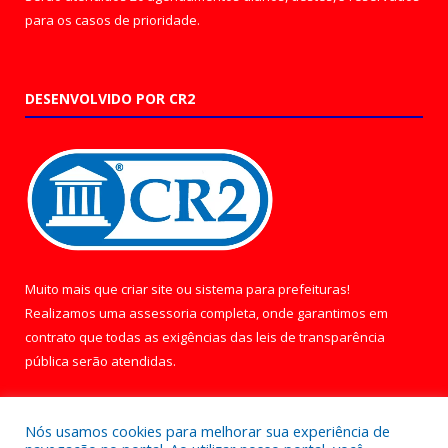
para os casos de prioridade.
DESENVOLVIDO POR CR2
Muito mais que
criar site
ou
sistema para prefeituras
!
Realizamos uma
assessoria
completa, onde garantimos em
contrato que todas as exigências das
leis de transparência
pública
serão atendidas.
Conheça o
PNTP
e o
Radar da Transparência Pública
Nós usamos cookies para melhorar sua experiência de