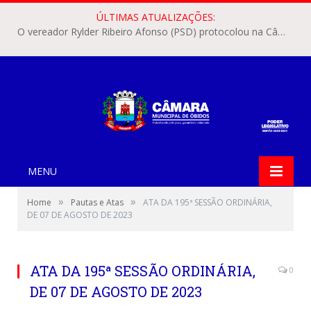
ÚLTIMAS ATUALIZAÇÕES:
O vereador Rylder Ribeiro Afonso (PSD) protocolou na Câmara Municipal de Óbidos o Requerimento nº 346/2026.
MENU
»
»
Home
Pautas e Atas
ATA DA 195ª SESSÃO ORDINÁRIA,
DE 07 DE AGOSTO DE 2023
ATA DA 195ª SESSÃO ORDINÁRIA,
0
DE 07 DE AGOSTO DE 2023