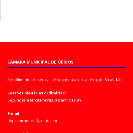
CÂMARA MUNICIPAL DE ÓBIDOS
Atendimento presencial de segunda a sexta-feira, de 8h às 14h
Sessões plenárias ordinárias:
Segundas e terças-feiras, a partir das 9h
E-mail:
depcomcamara@gmail.com