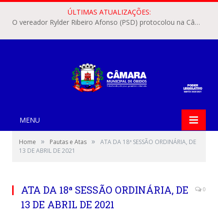
ÚLTIMAS ATUALIZAÇÕES:
O vereador Rylder Ribeiro Afonso (PSD) protocolou na Câmara Municipal de Óbidos o Requerimento nº 346/2026.
MENU
»
»
Home
Pautas e Atas
ATA DA 18ª SESSÃO ORDINÁRIA, DE
13 DE ABRIL DE 2021
ATA DA 18ª SESSÃO ORDINÁRIA, DE
0
13 DE ABRIL DE 2021