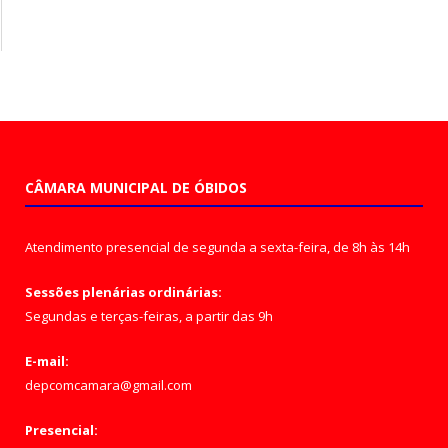
CÂMARA MUNICIPAL DE ÓBIDOS
Atendimento presencial de segunda a sexta-feira, de 8h às 14h
Sessões plenárias ordinárias:
Segundas e terças-feiras, a partir das 9h
E-mail:
depcomcamara@gmail.com
Presencial: