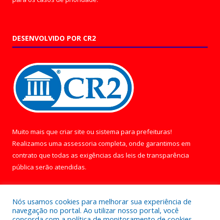
DESENVOLVIDO POR CR2
Muito mais que
criar site
ou
sistema para prefeituras
!
Realizamos uma
assessoria
completa, onde garantimos em
contrato que todas as exigências das
leis de transparência
pública
serão atendidas.
Conheça o
PNTP
e o
Radar da Transparência Pública
Nós usamos cookies para melhorar sua experiência de
navegação no portal. Ao utilizar nosso portal, você
concorda com a política de monitoramento de cookies.