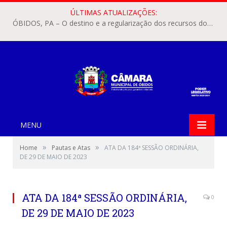
ÚLTIMAS ATUALIZAÇÕES:
ÓBIDOS, PA – O destino e a regularização dos recursos dos Precatórios do FUNDEF (Fundo de Manutenção e Desenvolvimento do Ensino Fundamental e de Valorização do Magistério) voltaram a pautar as discussões na Câmara Municipal de Óbidos.
MENU
»
»
Home
Pautas e Atas
ATA DA 184ª SESSÃO ORDINÁRIA,
DE 29 DE MAIO DE 2023
ATA DA 184ª SESSÃO ORDINÁRIA,
0
DE 29 DE MAIO DE 2023