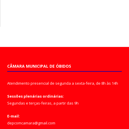
CÂMARA MUNICIPAL DE ÓBIDOS
Atendimento presencial de segunda a sexta-feira, de 8h às 14h
Sessões plenárias ordinárias:
Segundas e terças-feiras, a partir das 9h
E-mail:
depcomcamara@gmail.com