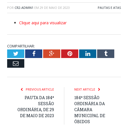
POR
CR2-ADMIN1
EM
29 DE MAIO DE 2023
PAUTAS E ATAS
Clique aqui para visualizar
COMPARTILHAR:
Twitter
Facebook
Google+
Pinterest
LinkedIn
Tumblr
Email
PREVIOUS ARTICLE
NEXT ARTICLE
PAUTA DA 184ª
184ª SESSÃO
SESSÃO
ORDINÁRIA DA
ORDINÁRIA, DE 29
CÂMARA
DE MAIO DE 2023
MUNICIPAL DE
ÓBIDOS