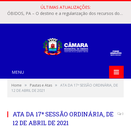
ÚLTIMAS ATUALIZAÇÕES:
ÓBIDOS, PA – O destino e a regularização dos recursos dos Precatórios do FUNDEF (Fundo de Manutenção e Desenvolvimento do Ensino Fundamental e de Valorização do Magistério) voltaram a pautar as discussões na Câmara Municipal de Óbidos.
MENU
»
»
Home
Pautas e Atas
ATA DA 17ª SESSÃO ORDINÁRIA, DE
12 DE ABRIL DE 2021
ATA DA 17ª SESSÃO ORDINÁRIA, DE
0
12 DE ABRIL DE 2021