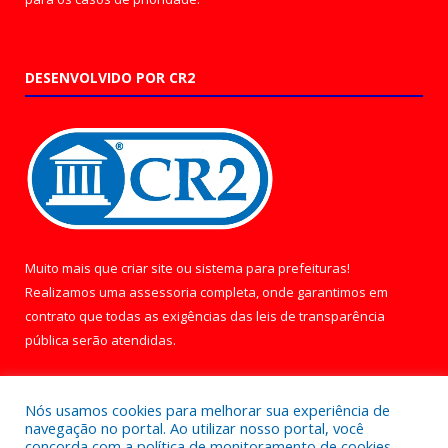
DESENVOLVIDO POR CR2
Muito mais que
criar site
ou
sistema para prefeituras
!
Realizamos uma
assessoria
completa, onde garantimos em
contrato que todas as exigências das
leis de transparência
pública
serão atendidas.
Conheça o
PNTP
e o
Radar da Transparência Pública
Nós usamos cookies para melhorar sua experiência de
navegação no portal. Ao utilizar nosso portal, você
concorda com a política de monitoramento de cookies.