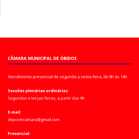
CÂMARA MUNICIPAL DE ÓBIDOS
Atendimento presencial de segunda a sexta-feira, de 8h às 14h
Sessões plenárias ordinárias:
Segundas e terças-feiras, a partir das 9h
E-mail:
depcomcamara@gmail.com
Presencial: