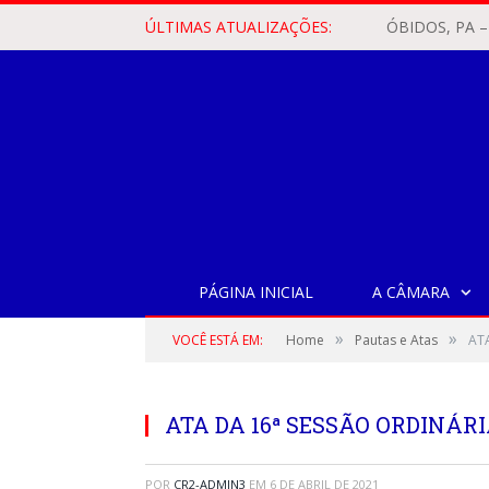
ÚLTIMAS ATUALIZAÇÕES:
PÁGINA INICIAL
A CÂMARA
»
»
VOCÊ ESTÁ EM:
Home
Pautas e Atas
ATA
ATA DA 16ª SESSÃO ORDINÁRIA
POR
CR2-ADMIN3
EM
6 DE ABRIL DE 2021