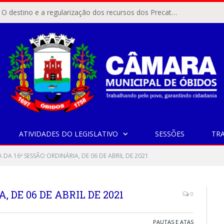
ÓBIDOS, PA – O destino e a regularização dos recursos dos Precatórios do FUNDEF (Fundo de Manutenção e Desenvolvimento do Ensino Fundamental e de Valorização do Magistério) voltaram a pautar as discussões na Câmara Municipal de Óbidos.
ATIVIDADES DO LEGISLATIVO
SESSÕES
TR
 DA 16ª SESSÃO ORDINÁRIA, DE 06 DE ABRIL DE 2021
, DE 06 DE ABRIL DE 2021
0
PAUTAS E ATAS