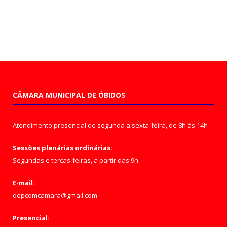
CÂMARA MUNICIPAL DE ÓBIDOS
Atendimento presencial de segunda a sexta-feira, de 8h às 14h
Sessões plenárias ordinárias:
Segundas e terças-feiras, a partir das 9h
E-mail:
depcomcamara@gmail.com
Presencial: