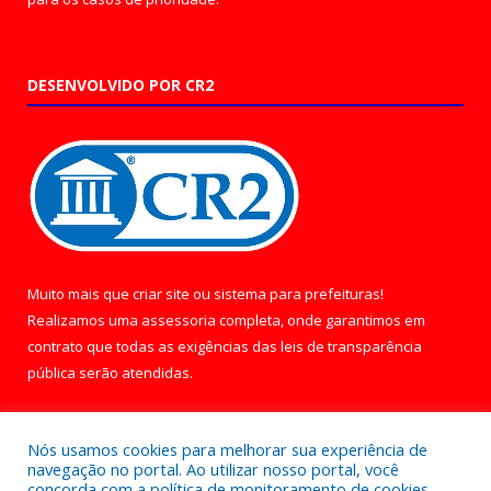
DESENVOLVIDO POR CR2
Muito mais que
criar site
ou
sistema para prefeituras
!
Realizamos uma
assessoria
completa, onde garantimos em
contrato que todas as exigências das
leis de transparência
pública
serão atendidas.
Conheça o
PNTP
e o
Radar da Transparência Pública
Nós usamos cookies para melhorar sua experiência de
navegação no portal. Ao utilizar nosso portal, você
concorda com a política de monitoramento de cookies.