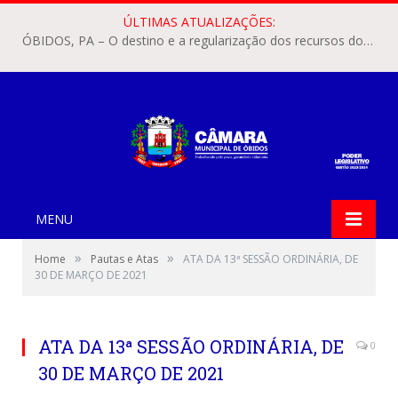
ÚLTIMAS ATUALIZAÇÕES:
ÓBIDOS, PA – O destino e a regularização dos recursos dos Precatórios do FUNDEF (Fundo de Manutenção e Desenvolvimento do Ensino Fundamental e de Valorização do Magistério) voltaram a pautar as discussões na Câmara Municipal de Óbidos.
MENU
»
»
Home
Pautas e Atas
ATA DA 13ª SESSÃO ORDINÁRIA, DE
30 DE MARÇO DE 2021
ATA DA 13ª SESSÃO ORDINÁRIA, DE
0
30 DE MARÇO DE 2021