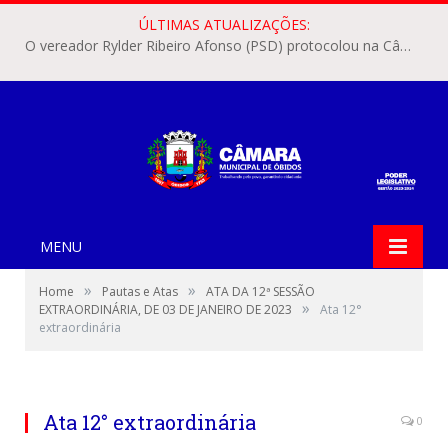
ÚLTIMAS ATUALIZAÇÕES:
O vereador Rylder Ribeiro Afonso (PSD) protocolou na Câmara Municipal de Óbidos o Requerimento nº 346/2026.
MENU
»
»
Home
Pautas e Atas
ATA DA 12ª SESSÃO
»
EXTRAORDINÁRIA, DE 03 DE JANEIRO DE 2023
Ata 12°
extraordinária
Ata 12° extraordinária
0