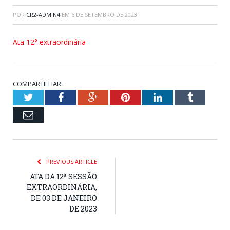
POR
CR2-ADMIN4
EM
6 DE SETEMBRO DE 2023
Ata 12° extraordinária
COMPARTILHAR:
Twitter
Facebook
Google+
Pinterest
LinkedIn
Tumblr
Email
PREVIOUS ARTICLE
ATA DA 12ª SESSÃO
EXTRAORDINÁRIA,
DE 03 DE JANEIRO
DE 2023