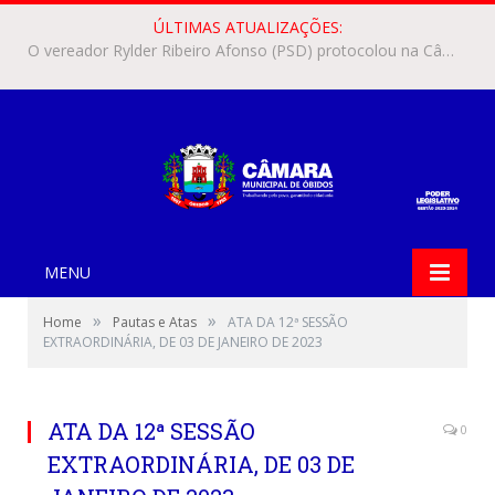
ÚLTIMAS ATUALIZAÇÕES:
O vereador Francisco Rosinaldo Guimarães Cardoso (Rosinaldo Cardoso) apresentou, na Câmara Municipal de Óbidos, o Requerimento nº 345/2026, solicitando o encaminhamento do Anteprojeto de Lei nº 10/2026 ao prefeito municipal, Jaime Barbosa da Silva.
MENU
»
»
Home
Pautas e Atas
ATA DA 12ª SESSÃO
EXTRAORDINÁRIA, DE 03 DE JANEIRO DE 2023
ATA DA 12ª SESSÃO
0
EXTRAORDINÁRIA, DE 03 DE