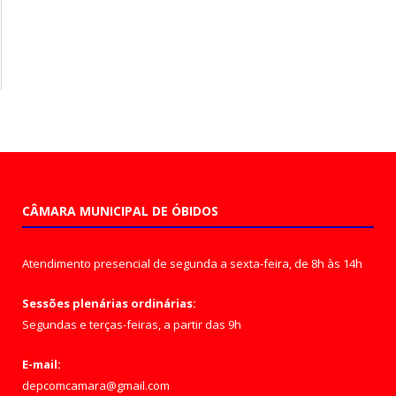
CÂMARA MUNICIPAL DE ÓBIDOS
Atendimento presencial de segunda a sexta-feira, de 8h às 14h
Sessões plenárias ordinárias:
Segundas e terças-feiras, a partir das 9h
E-mail:
depcomcamara@gmail.com