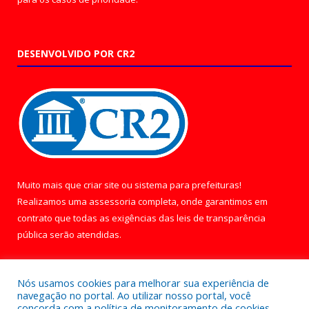
DESENVOLVIDO POR CR2
Muito mais que
criar site
ou
sistema para prefeituras
!
Realizamos uma
assessoria
completa, onde garantimos em
contrato que todas as exigências das
leis de transparência
pública
serão atendidas.
Conheça o
PNTP
e o
Radar da Transparência Pública
Nós usamos cookies para melhorar sua experiência de
navegação no portal. Ao utilizar nosso portal, você
concorda com a política de monitoramento de cookies.