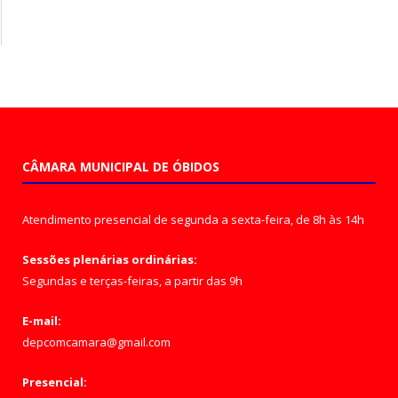
CÂMARA MUNICIPAL DE ÓBIDOS
Atendimento presencial de segunda a sexta-feira, de 8h às 14h
Sessões plenárias ordinárias:
Segundas e terças-feiras, a partir das 9h
E-mail:
depcomcamara@gmail.com
Presencial: