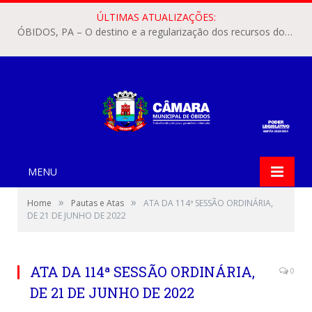
ÚLTIMAS ATUALIZAÇÕES:
ÓBIDOS, PA – O destino e a regularização dos recursos dos Precatórios do FUNDEF (Fundo de Manutenção e Desenvolvimento do Ensino Fundamental e de Valorização do Magistério) voltaram a pautar as discussões na Câmara Municipal de Óbidos.
MENU
»
»
Home
Pautas e Atas
ATA DA 114ª SESSÃO ORDINÁRIA,
DE 21 DE JUNHO DE 2022
ATA DA 114ª SESSÃO ORDINÁRIA,
0
DE 21 DE JUNHO DE 2022