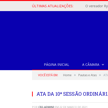
ÚLTIMAS ATUALIZAÇÕES:
PÁGINA INICIAL
A CÂMARA
»
»
VOCÊ ESTÁ EM:
Home
Pautas e Atas
AT
ATA DA 10ª SESSÃO ORDINÁRIA
POR
CR2-ADMIN3
EM
22 DE MARÇO DE 2021