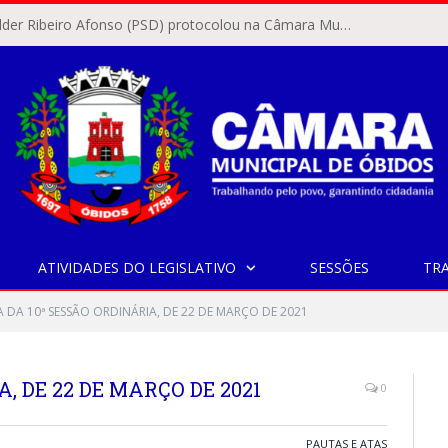
O vereador Rylder Ribeiro Afonso (PSD) protocolou na Câmara Municipal de Óbidos o Requerimento nº 346/2026.
ATIVIDADES DO LEGISLATIVO
SESSÕES
TR
A DA 10ª SESSÃO ORDINÁRIA, DE 22 DE MARÇO DE 2021
, DE 22 DE MARÇO DE 2021
0
PAUTAS E ATAS