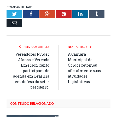
COMPARTILHAR:
Twitter
Facebook
Google+
Pinterest
LinkedIn
Tumblr
Email
PREVIOUS ARTICLE
NEXT ARTICLE
Vereadores Rylder
A Câmara
Afonso e Vereado
Municipal de
Emerson Canto
Óbidos retomou
participam de
oficialmente suas
agenda em Brasília
atividades
em defesa do setor
legislativas
pesqueiro.
CONTEÚDO RELACIONADO