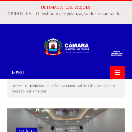
ÚLTIMAS ATUALIZAÇÕES:
ÓBIDOS, PA – O destino e a regularização dos recursos dos Precatórios do FUNDEF (Fundo de Manutenção e Desenvolvimento do Ensino Fundamental e de Valorização do Magistério) voltaram a pautar as discussões na Câmara Municipal de Óbidos.
MENU
»
»
Home
Notícias
Câmara Municipal de Óbidos está em
recesso parlamentar
NOTÍCIAS