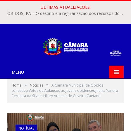
ÚLTIMAS ATUALIZAÇÕES:
ÓBIDOS, PA – O destino e a regularização dos recursos dos Precatórios do FUNDEF (Fundo de Manutenção e Desenvolvimento do Ensino Fundamental e de Valorização do Magistério) voltaram a pautar as discussões na Câmara Municipal de Óbidos.
MENU
»
»
Home
Notícias
A Câmara Municipal de Óbidos
concedeu Votos de Aplausos às jovens obidenses Jhullia Yandra
Cerdeira da Silva e Likary Arleana de Oliveira Caetano
NOTÍCIAS