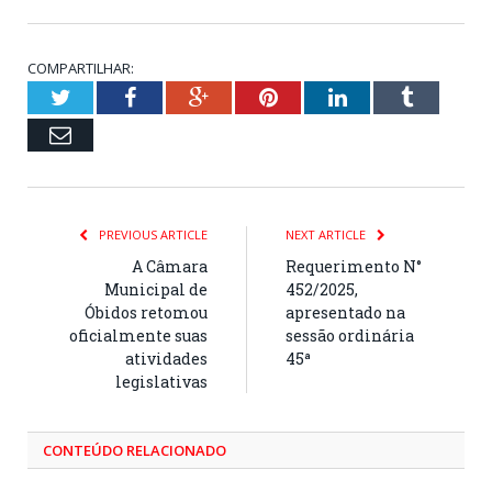
COMPARTILHAR:
Twitter
Facebook
Google+
Pinterest
LinkedIn
Tumblr
Email
PREVIOUS ARTICLE
NEXT ARTICLE
A Câmara
Requerimento N°
Municipal de
452/2025,
Óbidos retomou
apresentado na
oficialmente suas
sessão ordinária
atividades
45ª
legislativas
CONTEÚDO RELACIONADO