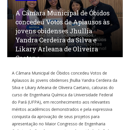
A Câmara Municipal de Óbidos
concedeu Votos de Aplausos às
jovens obidenses Jhullia
Yandra Cerdeira da Silva e
Likary Arleana de Oliveira
Caetano
por
CR2-ADMIN22
em
5 DE AGOSTO DE 2025
0
A Câmara Municipal de Óbidos concedeu Votos de
COMENTÁRIOS
Aplausos às jovens obidenses Jhullia Yandra Cerdeira da
Silva e Likary Arleana de Oliveira Caetano, calouras do
curso de Engenharia Química da Universidade Federal
do Pará (UFPA), em reconhecimento aos relevantes
méritos acadêmicos demonstrados e pela expressiva
conquista da aprovação de seus projetos para
apresentação no Maior Congresso de Engenharia