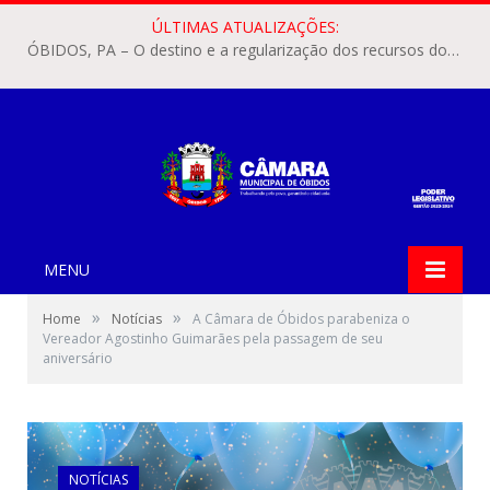
ÚLTIMAS ATUALIZAÇÕES:
ÓBIDOS, PA – O destino e a regularização dos recursos dos Precatórios do FUNDEF (Fundo de Manutenção e Desenvolvimento do Ensino Fundamental e de Valorização do Magistério) voltaram a pautar as discussões na Câmara Municipal de Óbidos.
MENU
»
»
Home
Notícias
A Câmara de Óbidos parabeniza o
Vereador Agostinho Guimarães pela passagem de seu
aniversário
NOTÍCIAS