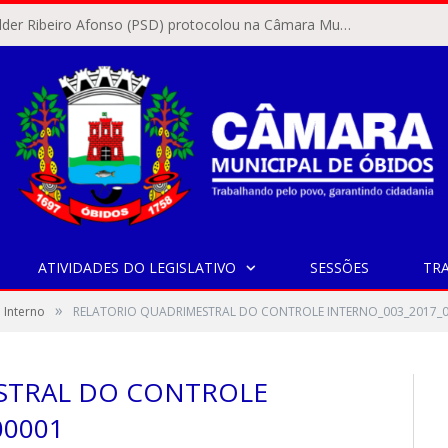
O vereador Rylder Ribeiro Afonso (PSD) protocolou na Câmara Municipal de Óbidos o Requerimento nº 346/2026.
ATIVIDADES DO LEGISLATIVO
SESSÕES
TR
»
 Interno
RELATORIO QUADRIMESTRAL DO CONTROLE INTERNO_003_2017_
STRAL DO CONTROLE
00001