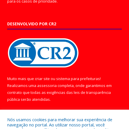
para os casos de prioridade.
DESENVOLVIDO POR CR2
Muito mais que
criar site
ou
sistema para prefeituras
!
Realizamos uma
assessoria
completa, onde garantimos em
contrato que todas as exigências das
leis de transparência
pública
serão atendidas.
Conheça o
PNTP
e o
Radar da Transparência Pública
Nós usamos cookies para melhorar sua experiência de
navegação no portal. Ao utilizar nosso portal, você