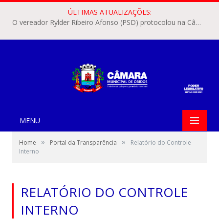
ÚLTIMAS ATUALIZAÇÕES:
O vereador Rylder Ribeiro Afonso (PSD) protocolou na Câmara Municipal de Óbidos o Requerimento nº 346/2026.
MENU
»
»
Home
Portal da Transparência
Relatório do Controle
Interno
RELATÓRIO DO CONTROLE
INTERNO