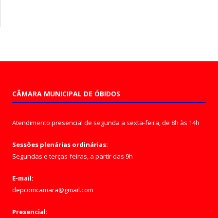
CÂMARA MUNICIPAL DE ÓBIDOS
Atendimento presencial de segunda a sexta-feira, de 8h às 14h
Sessões plenárias ordinárias:
Segundas e terças-feiras, a partir das 9h
E-mail:
depcomcamara@gmail.com
Presencial: