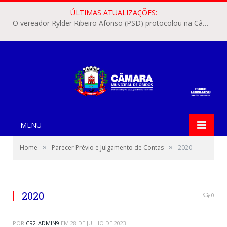
ÚLTIMAS ATUALIZAÇÕES:
O vereador Rylder Ribeiro Afonso (PSD) protocolou na Câmara Municipal de Óbidos o Requerimento nº 346/2026.
MENU
»
»
Home
Parecer Prévio e Julgamento de Contas
2020
2020
0
POR
CR2-ADMIN9
EM
28 DE JULHO DE 2023