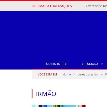
ÚLTIMAS ATUALIZAÇÕES:
PÁGINA INICIAL
A CÂMARA
»
»
VOCÊ ESTÁ EM:
Home
Vereadores(as)
I
IRMÃO