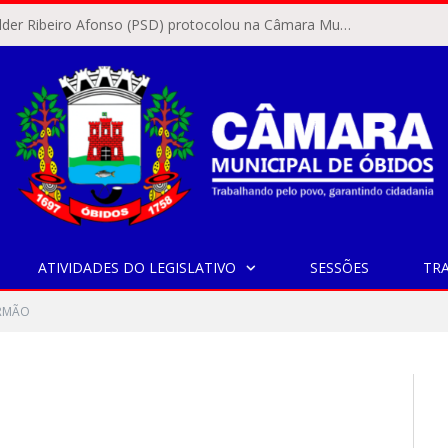
O vereador Rylder Ribeiro Afonso (PSD) protocolou na Câmara Municipal de Óbidos o Requerimento nº 346/2026.
ATIVIDADES DO LEGISLATIVO
SESSÕES
TR
RMÃO