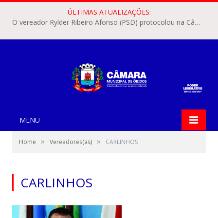
ÚLTIMAS ATUALIZAÇÕES:
O vereador Rylder Ribeiro Afonso (PSD) protocolou na Câmara Municipal de Óbidos o Requerimento nº 346/2026.
MENU
»
»
Home
Vereadores(as)
CARLINHOS
CARLINHOS