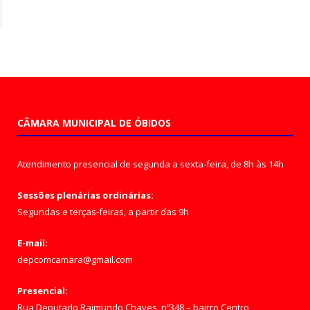
CÂMARA MUNICIPAL DE ÓBIDOS
Atendimento presencial de segunda a sexta-feira, de 8h às 14h
Sessões plenárias ordinárias:
Segundas e terças-feiras, a partir das 9h
E-mail:
depcomcamara@gmail.com
Presencial:
Rua Deputado Raimundo Chaves, nº348 – bairro Centro