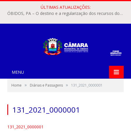
ÚLTIMAS ATUALIZAÇÕES:
ÓBIDOS, PA – O destino e a regularização dos recursos dos Precatórios do FUNDEF (Fundo de Manutenção e Desenvolvimento do Ensino Fundamental e de Valorização do Magistério) voltaram a pautar as discussões na Câmara Municipal de Óbidos.
MENU
»
»
Home
Diárias e Passagens
131_2021_0000001
131_2021_0000001
131_2021_0000001