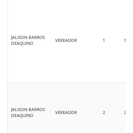
JALISON BARROS
VEREADOR
1
11/0
DEAQUINO
JALISON BARROS
VEREADOR
2
27/0
DEAQUINO