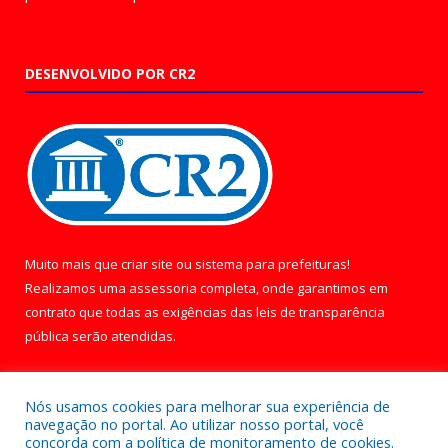
DESENVOLVIDO POR CR2
Muito mais que
criar site
ou
sistema para prefeituras
!
Realizamos uma
assessoria
completa, onde garantimos em
contrato que todas as exigências das
leis de transparência
pública
serão atendidas.
Conheça o
PNTP
e o
Radar da Transparência Pública
Nós usamos cookies para melhorar sua experiência de
navegação no portal. Ao utilizar nosso portal, você
concorda com a política de monitoramento de cookies.