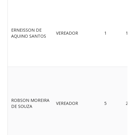
ERNEISSON DE
VEREADOR
1
19/0
AQUINO SANTOS
ROBSON MOREIRA
VEREADOR
5
27/0
DE SOUZA