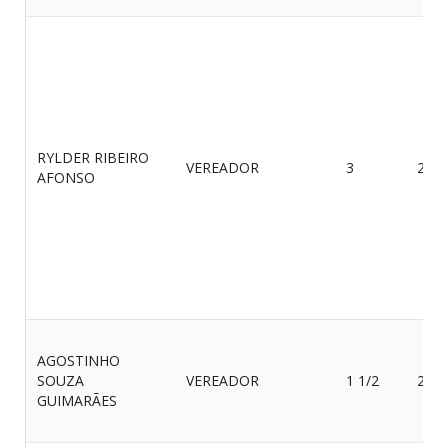
RYLDER RIBEIRO
VEREADOR
3
22/0
AFONSO
AGOSTINHO
SOUZA
VEREADOR
1 1/2
25/0
GUIMARÃES