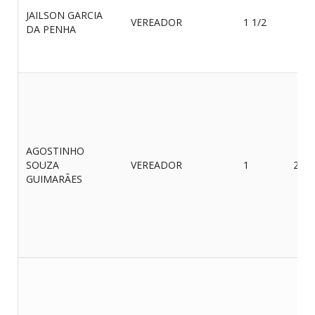
JAILSON GARCIA
VEREADOR
1 1/2
DA PENHA
AGOSTINHO
SOUZA
VEREADOR
1
25/0
GUIMARÃES