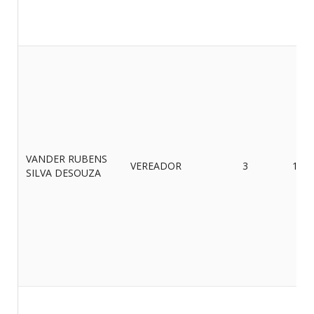
VANDER RUBENS
VEREADOR
3
19/0
SILVA DESOUZA