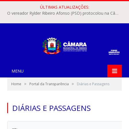
ÚLTIMAS ATUALIZAÇÕES:
O vereador Rylder Ribeiro Afonso (PSD) protocolou na Câmara Municipal de Óbidos o Requerimento nº 346/2026.
MENU
»
»
Home
Portal da Transparência
Diárias e Passagens
DIÁRIAS E PASSAGENS