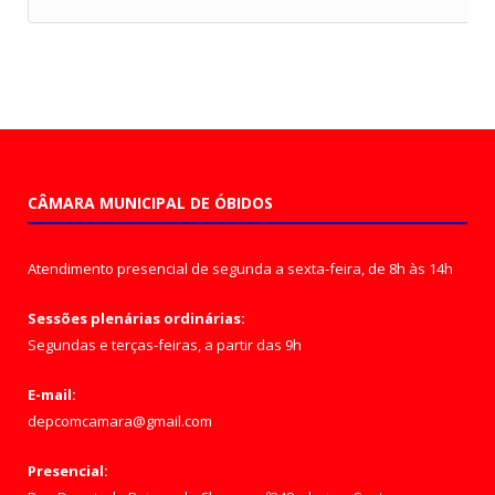
CÂMARA MUNICIPAL DE ÓBIDOS
Atendimento presencial de segunda a sexta-feira, de 8h às 14h
Sessões plenárias ordinárias:
Segundas e terças-feiras, a partir das 9h
E-mail:
depcomcamara@gmail.com
Presencial: