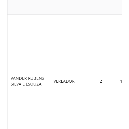
VANDER RUBENS
VEREADOR
2
11/1
SILVA DESOUZA