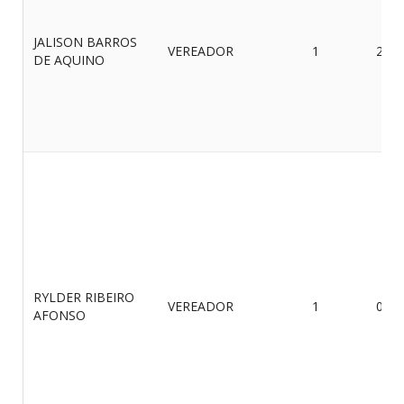
JALISON BARROS
VEREADOR
1
23/0
DE AQUINO
RYLDER RIBEIRO
VEREADOR
1
03/0
AFONSO