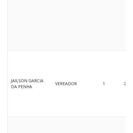
JAILSON GARCIA
VEREADOR
1
23/0
DA PENHA