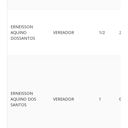
ERNEISSON
AQUINO
VEREADOR
1/2
23/0
DOSSANTOS
ERNEISSON
AQUINO DOS
VEREADOR
1
09/1
SANTOS