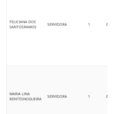
FELICIANA DOS
SERVIDORA
1
09/0
SANTOSRAMOS
MARIA LINA
SERVIDORA
1
07/0
BENTESNOGUEIRA