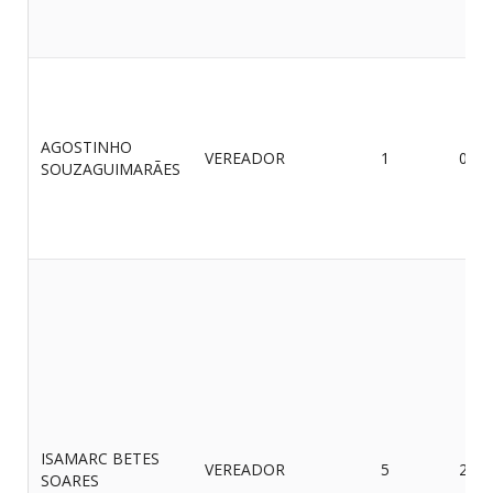
AGOSTINHO
VEREADOR
1
07/0
SOUZAGUIMARÃES
ISAMARC BETES
VEREADOR
5
25/0
SOARES