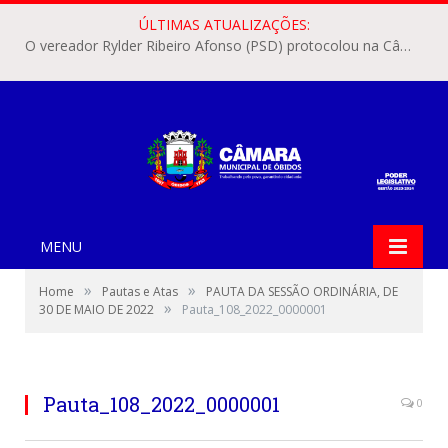
ÚLTIMAS ATUALIZAÇÕES:
O vereador Rylder Ribeiro Afonso (PSD) protocolou na Câmara Municipal de Óbidos o Requerimento nº 346/2026.
MENU
»
»
Home
Pautas e Atas
PAUTA DA SESSÃO ORDINÁRIA, DE
»
30 DE MAIO DE 2022
Pauta_108_2022_0000001
Pauta_108_2022_0000001
0