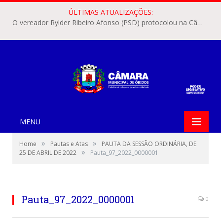
ÚLTIMAS ATUALIZAÇÕES:
O vereador Rylder Ribeiro Afonso (PSD) protocolou na Câmara Municipal de Óbidos o Requerimento nº 346/2026.
MENU
»
»
Home
Pautas e Atas
PAUTA DA SESSÃO ORDINÁRIA, DE
»
25 DE ABRIL DE 2022
Pauta_97_2022_0000001
Pauta_97_2022_0000001
0