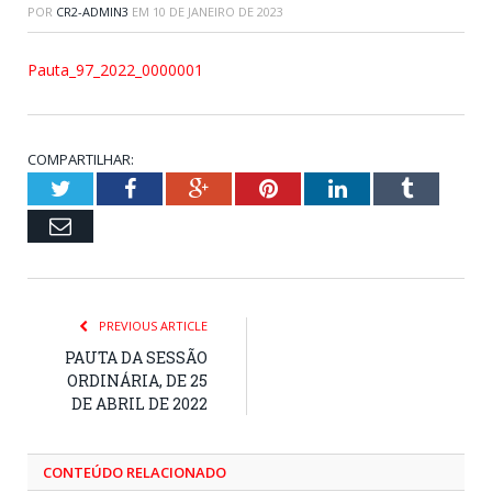
POR
CR2-ADMIN3
EM
10 DE JANEIRO DE 2023
Pauta_97_2022_0000001
COMPARTILHAR:
Twitter
Facebook
Google+
Pinterest
LinkedIn
Tumblr
Email
PREVIOUS ARTICLE
PAUTA DA SESSÃO
ORDINÁRIA, DE 25
DE ABRIL DE 2022
CONTEÚDO RELACIONADO