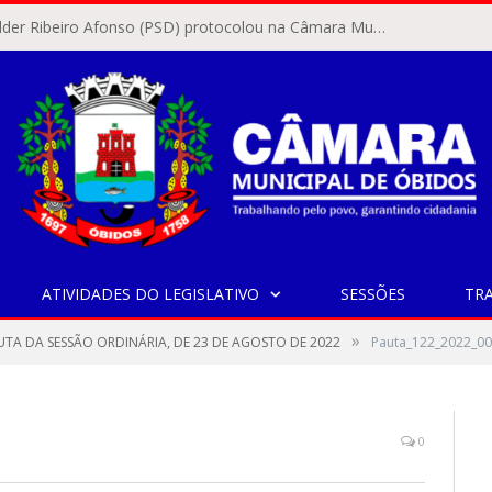
O vereador Rylder Ribeiro Afonso (PSD) protocolou na Câmara Municipal de Óbidos o Requerimento nº 346/2026.
ATIVIDADES DO LEGISLATIVO
SESSÕES
TR
»
UTA DA SESSÃO ORDINÁRIA, DE 23 DE AGOSTO DE 2022
Pauta_122_2022_0
0