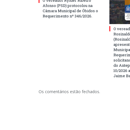
O vereador Rylder Ribeiro
Afonso (PSD) protocolou na
Câmara Municipal de Óbidos o
Requerimento nº 346/2026.
O veread
Rosinald
(Rosinal
apresent
Municipa
Requerim
solicita
do Antep
10/2026 a
Jaime Ba
Os comentários estão fechados.