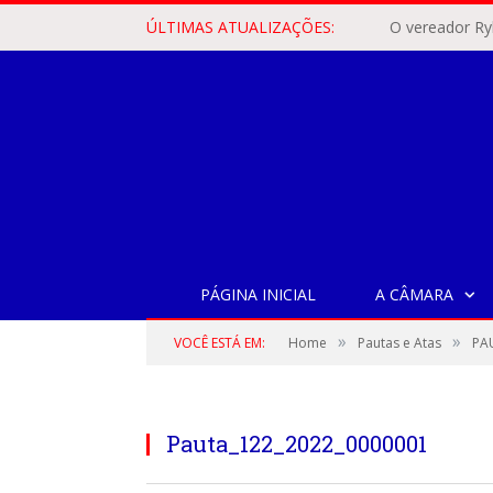
ÚLTIMAS ATUALIZAÇÕES:
PÁGINA INICIAL
A CÂMARA
»
»
VOCÊ ESTÁ EM:
Home
Pautas e Atas
PA
Pauta_122_2022_0000001