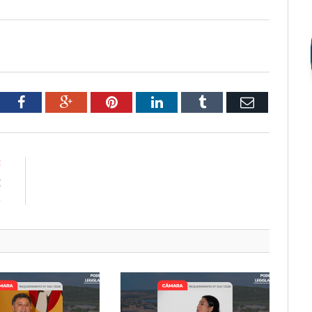
tter
Facebook
Google+
Pinterest
LinkedIn
Tumblr
Email
E
E
2