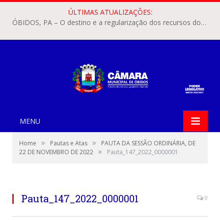
ÚLTIMAS ATUALIZAÇÕES:
ÓBIDOS, PA – O destino e a regularização dos recursos dos Precatórios do FUNDEF (Fundo de Manutenção e Desenvolvimento do Ensino Fundamental e de Valorização do Magistério) voltaram a pautar as discussões na Câmara Municipal de Óbidos.
MENU
»
»
Home
Pautas e Atas
PAUTA DA SESSÃO ORDINÁRIA, DE
»
22 DE NOVEMBRO DE 2022
Pauta_147_2022_0000001
Pauta_147_2022_0000001
0