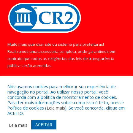
Muito mais que
criar site
ou
sistema para prefeituras
!
Realizamos uma
assessoria
completa, onde garantimos em
contrato que todas as exigências das
leis de transparência
pública
serão atendidas.
Conheça o
PNTP
e o
Radar da Transparência Pública
Nós usamos cookies para melhorar sua experiência de
navegação no portal. Ao utilizar nosso portal, você
concorda com a política de monitoramento de cookies.
Para ter mais informações sobre como isso é feito, acesse
Política de cookies (
Leia mais
). Se você concorda, clique em
Todos os direitos reservados a Câmara Municipal de Óbidos.
ACEITO.
Mapa do Site
Acessar Área Administrativa
ACEITAR
Leia mais
Acessar Webmail