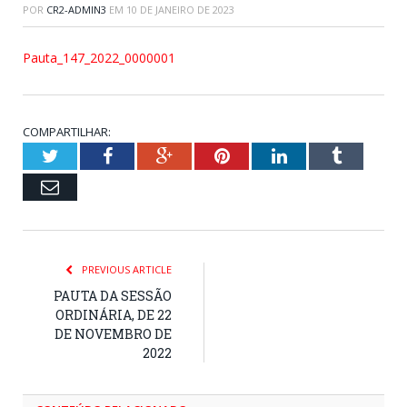
POR
CR2-ADMIN3
EM
10 DE JANEIRO DE 2023
Pauta_147_2022_0000001
COMPARTILHAR:
Twitter
Facebook
Google+
Pinterest
LinkedIn
Tumblr
Email
PREVIOUS ARTICLE
PAUTA DA SESSÃO
ORDINÁRIA, DE 22
DE NOVEMBRO DE
2022