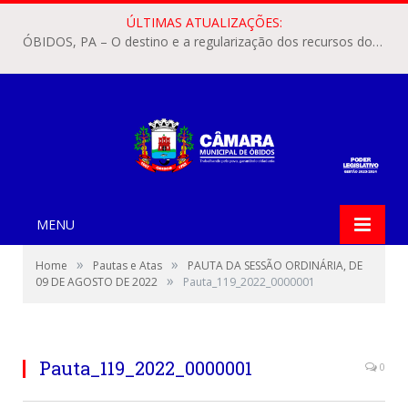
ÚLTIMAS ATUALIZAÇÕES:
ÓBIDOS, PA – O destino e a regularização dos recursos dos Precatórios do FUNDEF (Fundo de Manutenção e Desenvolvimento do Ensino Fundamental e de Valorização do Magistério) voltaram a pautar as discussões na Câmara Municipal de Óbidos.
MENU
»
»
Home
Pautas e Atas
PAUTA DA SESSÃO ORDINÁRIA, DE
»
09 DE AGOSTO DE 2022
Pauta_119_2022_0000001
Pauta_119_2022_0000001
0