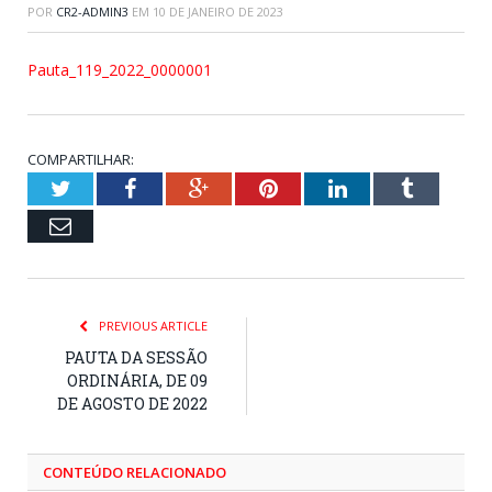
POR
CR2-ADMIN3
EM
10 DE JANEIRO DE 2023
Pauta_119_2022_0000001
COMPARTILHAR:
Twitter
Facebook
Google+
Pinterest
LinkedIn
Tumblr
Email
PREVIOUS ARTICLE
PAUTA DA SESSÃO
ORDINÁRIA, DE 09
DE AGOSTO DE 2022
CONTEÚDO RELACIONADO