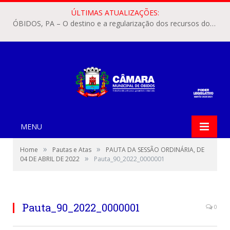
ÚLTIMAS ATUALIZAÇÕES:
ÓBIDOS, PA – O destino e a regularização dos recursos dos Precatórios do FUNDEF (Fundo de Manutenção e Desenvolvimento do Ensino Fundamental e de Valorização do Magistério) voltaram a pautar as discussões na Câmara Municipal de Óbidos.
MENU
»
»
Home
Pautas e Atas
PAUTA DA SESSÃO ORDINÁRIA, DE
»
04 DE ABRIL DE 2022
Pauta_90_2022_0000001
Pauta_90_2022_0000001
0