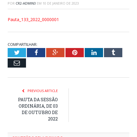
POR
CR2-ADMIN3
EM
10 DE JANEIRO DE 2023
Pauta_133_2022_0000001
COMPARTILHAR:
Twitter
Facebook
Google+
Pinterest
LinkedIn
Tumblr
Email
PREVIOUS ARTICLE
PAUTA DA SESSÃO
ORDINÁRIA, DE 03
DE OUTUBRO DE
2022