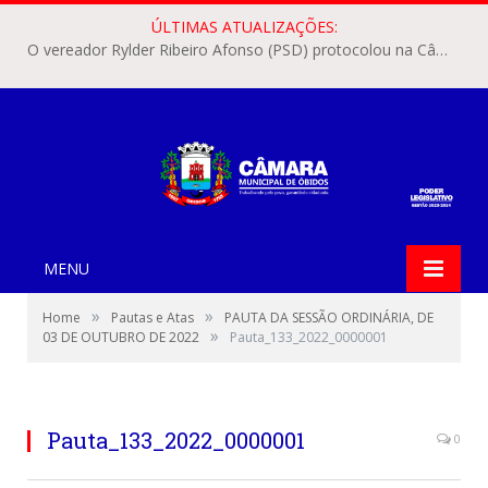
ÚLTIMAS ATUALIZAÇÕES:
O vereador Rylder Ribeiro Afonso (PSD) protocolou na Câmara Municipal de Óbidos o Requerimento nº 346/2026.
MENU
»
»
Home
Pautas e Atas
PAUTA DA SESSÃO ORDINÁRIA, DE
»
03 DE OUTUBRO DE 2022
Pauta_133_2022_0000001
Pauta_133_2022_0000001
0