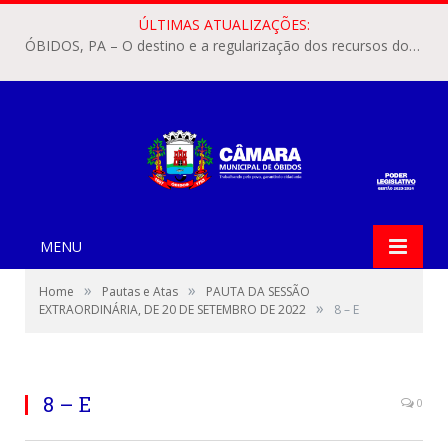
ÚLTIMAS ATUALIZAÇÕES:
ÓBIDOS, PA – O destino e a regularização dos recursos dos Precatórios do FUNDEF (Fundo de Manutenção e Desenvolvimento do Ensino Fundamental e de Valorização do Magistério) voltaram a pautar as discussões na Câmara Municipal de Óbidos.
MENU
»
»
Home
Pautas e Atas
PAUTA DA SESSÃO
»
EXTRAORDINÁRIA, DE 20 DE SETEMBRO DE 2022
8 – E
8 – E
0