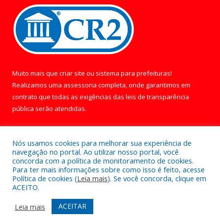
Muito mais que
criar site
ou
sistema para prefeituras
!
Realizamos uma
assessoria
completa, onde garantimos em
contrato que todas as exigências das
leis de transparência
pública
serão atendidas.
Conheça o
PNTP
e o
Radar da Transparência Pública
Nós usamos cookies para melhorar sua experiência de
navegação no portal. Ao utilizar nosso portal, você
concorda com a política de monitoramento de cookies.
Para ter mais informações sobre como isso é feito, acesse
Política de cookies (
Leia mais
). Se você concorda, clique em
Todos os direitos reservados a Câmara Municipal de Óbidos.
ACEITO.
Mapa do Site
Acessar Área Administrativa
ACEITAR
Leia mais
Acessar Webmail