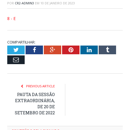
POR
CR2-ADMIN3
EM
10 DE JANEIRO DE 2023
8 - E
COMPARTILHAR:
Twitter
Facebook
Google+
Pinterest
LinkedIn
Tumblr
Email
PREVIOUS ARTICLE
PAUTA DA SESSÃO
EXTRAORDINÁRIA,
DE 20 DE
SETEMBRO DE 2022