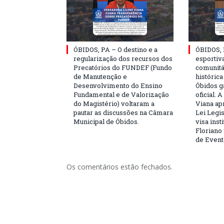
ÓBIDOS, PA – O destino e a
ÓBIDOS, 
regularização dos recursos dos
esportiva
Precatórios do FUNDEF (Fundo
comunitá
de Manutenção e
históric
Desenvolvimento do Ensino
Óbidos g
Fundamental e de Valorização
oficial. 
do Magistério) voltaram a
Viana ap
pautar as discussões na Câmara
Lei Legis
Municipal de Óbidos.
visa inst
Floriano 
de Event
Os comentários estão fechados.