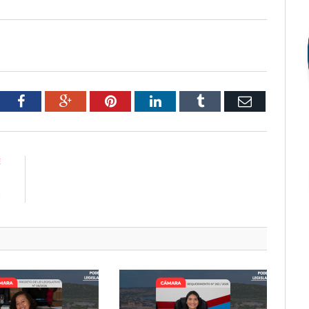
tter
Facebook
Google+
Pinterest
LinkedIn
Tumblr
Email
E
8
3