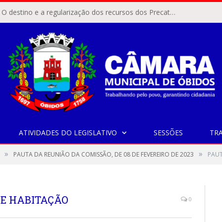
ÓBIDOS, PA – O destino e a regularização dos recursos dos Precatórios do FUNDEF (Fundo de Manutenção e Desenvolvimento do Ensino Fundamental e de Valorização do Magistério) voltaram a pautar as discussões na Câmara Municipal de Óbidos.
ATIVIDADES DO LEGISLATIVO
SESSÕES
TR
»
»
PAUTA DA REUNIÃO DA COMISSÃO, DE 08 DE FEVEREIRO DE 2023
PAUT
 E HABITAÇÃO
0