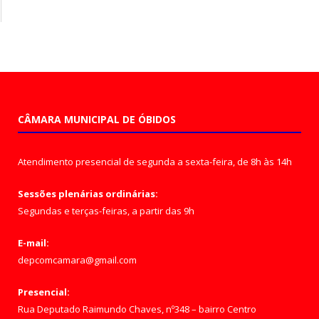
CÂMARA MUNICIPAL DE ÓBIDOS
Atendimento presencial de segunda a sexta-feira, de 8h às 14h
Sessões plenárias ordinárias:
Segundas e terças-feiras, a partir das 9h
E-mail:
depcomcamara@gmail.com
Presencial:
Rua Deputado Raimundo Chaves, nº348 – bairro Centro