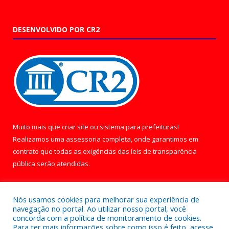
DESENVOLVIDO POR CR2
Muito mais que
criar site
ou
sistema para prefeituras
!
Realizamos uma
assessoria
completa, onde garantimos em
contrato que todas as exigências das
leis de transparência
pública
serão atendidas.
Conheça o
PNTP
e o
Radar da Transparência Pública
Nós usamos cookies para melhorar sua experiência de
navegação no portal. Ao utilizar nosso portal, você
concorda com a política de monitoramento de cookies.
Para ter mais informações sobre como isso é feito, acesse