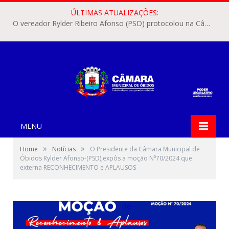
ÚLTIMAS ATUALIZAÇÕES:
O vereador Rylder Ribeiro Afonso (PSD) protocolou na Câmara Municipal de Óbidos o Requerimento nº 346/2026.
MENU
»
»
Home
Notícias
O Presidente da Câmara Municipal de
Óbidos Rylder Afonso-(PSD),expôs a moção N⁰70/2024 que
externa RECONHECIMENTO e APLAUSOS