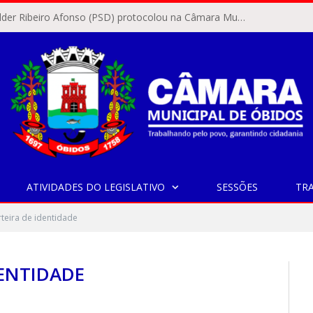
O vereador Rylder Ribeiro Afonso (PSD) protocolou na Câmara Municipal de Óbidos o Requerimento nº 346/2026.
ATIVIDADES DO LEGISLATIVO
SESSÕES
TR
teira de identidade
DENTIDADE