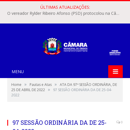
ÚLTIMAS ATUALIZAÇÕES:
O vereador Rylder Ribeiro Afonso (PSD) protocolou na Câmara Municipal de Óbidos o Requerimento nº 346/2026.
MENU
»
»
Home
Pautas e Atas
ATA DA 97ª SESSÃO ORDINÁRIA, DE
»
25 DE ABRIL DE 2022
97 SESSÃO ORDINÁRIA DA DE 25-04-
2022
97 SESSÃO ORDINÁRIA DA DE 25-
0